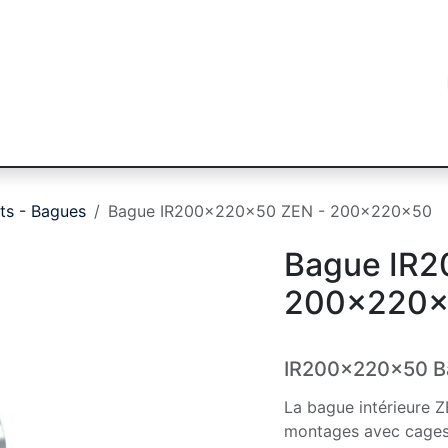
égorie
Marques
Secteurs
Blog
Contac
ts - Bagues
Bague IR200x220x50 ZEN - 200x220x50
Bague IR2
200x220
IR200x220x50 Ba
La bague intérieure Z
montages avec cages o