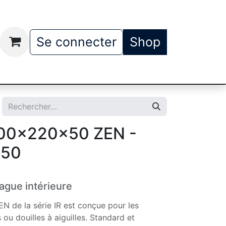
t
Qui somme nous
Se connecter
Shop
00x220x50 ZEN -
x50
gue intérieure
EN de la série IR est conçue pour les
u douilles à aiguilles. Standard et