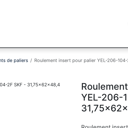
égorie
Marques
Secteurs
Blog
Contac
ts de paliers
Roulement insert pour palier YEL-206-104
Roulement 
YEL-206-1
31,75x62x
Roulement inser