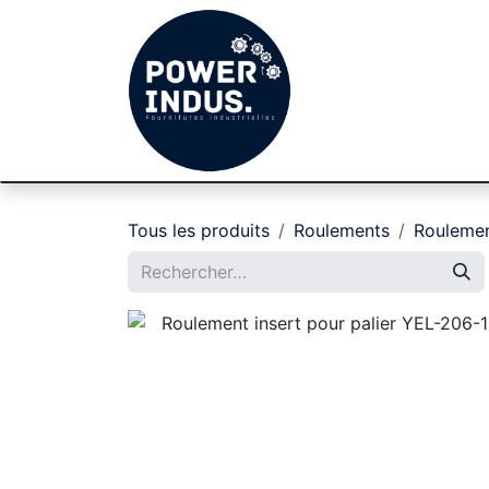
Se rendre au contenu
Achat par cat
Tous les produits
Roulements
Roulemen