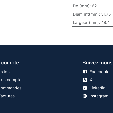
De (mm)
:
62
Diam int(mm)
:
31.75
Largeur (mm)
:
48.4
 compte
Suivez-nous
exion
Facebook
 un compte
X
commandes
Linkedin
actures
Instagram