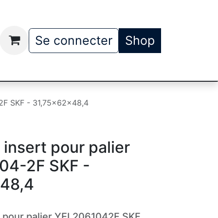
t
Qui somme nous
Se connecter
Shop
-2F SKF - 31,75x62x48,4
insert pour palier
04-2F SKF -
48,4
t pour palier YEL2061042F SKF