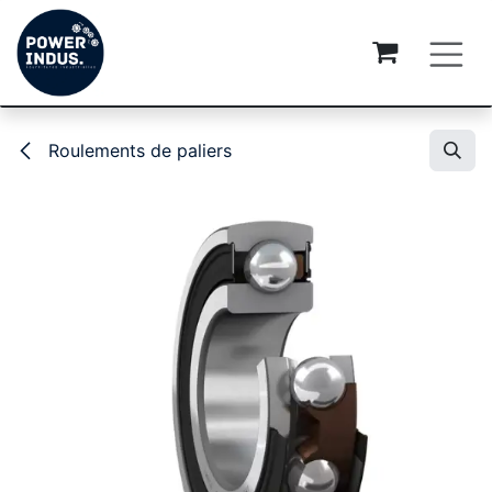
Se rendre au contenu
Roulements de paliers