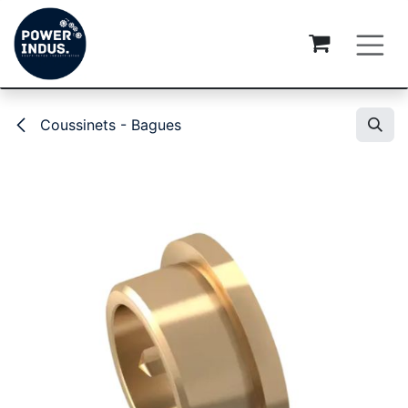
Se rendre au contenu
Coussinets - Bagues