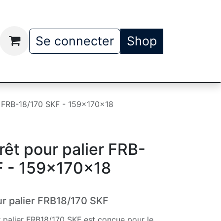
t
Qui somme nous
Se connecter
Shop
r FRB-18/170 SKF - 159x170x18
rêt pour palier FRB-
F - 159x170x18
ur palier FRB18/170 SKF
 palier FRB18/170 SKF est conçue pour le