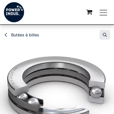
Se rendre au contenu
Butées à billes