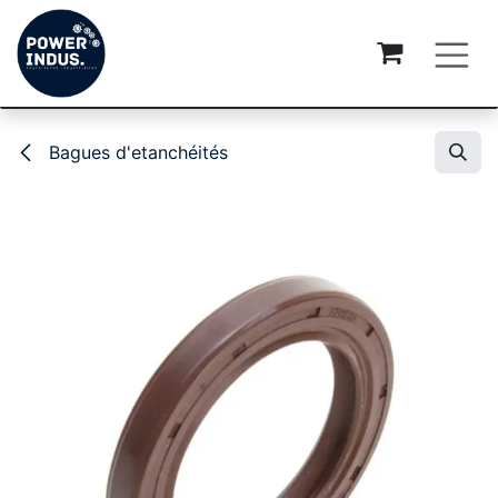
Se rendre au contenu
Bagues d'etanchéités